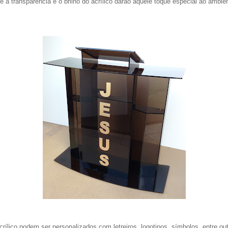
a transparência e o brilho do acrílico darão aquele toque especial ao ambie
rílico podem ser personalizados com letreiros, logotipos, símbolos, entre out